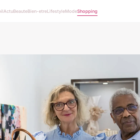
il
Actu
Beaute
Bien-etre
Lifestyle
Mode
Shopping