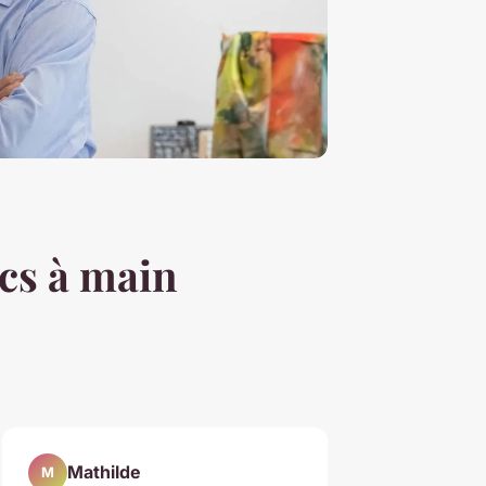
acs à main
Mathilde
M