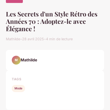
Les Secrets d'un Style Rétro des
Années 70 : Adoptez-le avec
Élégance !
Mathilde
•
28 avril 2025
•
4 min de lecture
Mathilde
M
TAGS
Mode