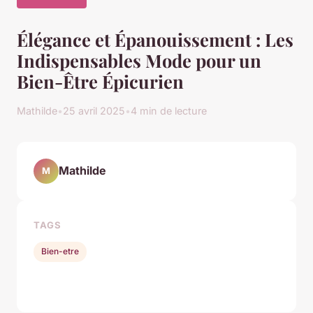
Élégance et Épanouissement : Les
Indispensables Mode pour un
Bien-Être Épicurien
Mathilde
•
25 avril 2025
•
4 min de lecture
Mathilde
M
TAGS
Bien-etre